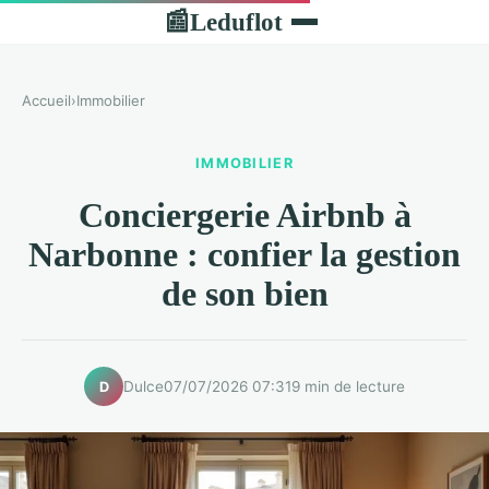
Leduflot
📰
Accueil
›
Immobilier
IMMOBILIER
Conciergerie Airbnb à
Narbonne : confier la gestion
de son bien
Dulce
07/07/2026 07:31
9 min de lecture
D