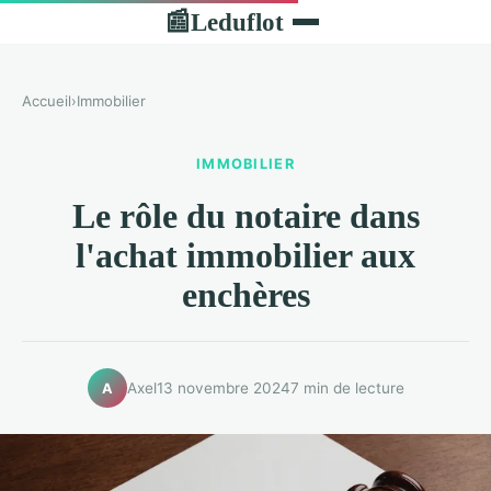
Leduflot
📰
Accueil
›
Immobilier
IMMOBILIER
Le rôle du notaire dans
l'achat immobilier aux
enchères
Axel
13 novembre 2024
7 min de lecture
A