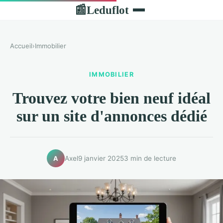
Leduflot
📰
Accueil
›
Immobilier
IMMOBILIER
Trouvez votre bien neuf idéal
sur un site d'annonces dédié
Axel
9 janvier 2025
3 min de lecture
A