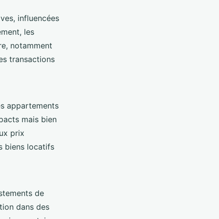
ives, influencées
ment, les
ière, notamment
nes transactions
les appartements
pacts mais bien
ux prix
s biens locatifs
ustements de
ation dans des