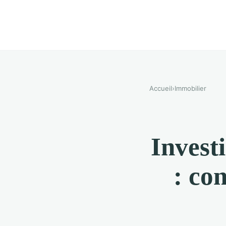
Accueil
›
Immobilier
Invest
: con