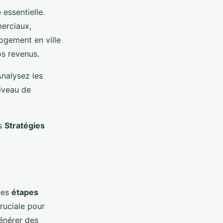
essentielle.
merciaux,
logement en ville
os revenus.
Analysez les
iveau de
os
Stratégies
ques
étapes
ruciale pour
générer des