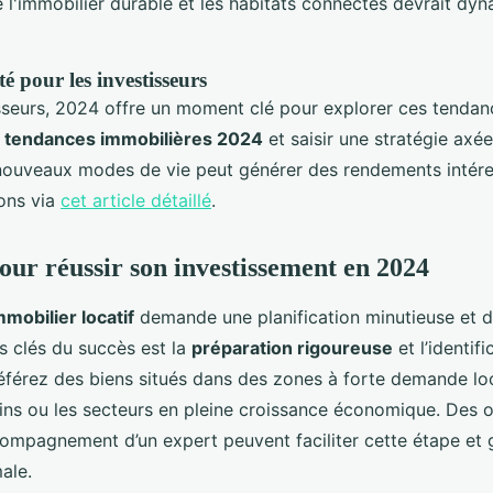
l'immobilier durable et les habitats connectés devrait dyn
é pour les investisseurs
isseurs, 2024 offre un moment clé pour explorer ces tendan
s
tendances immobilières 2024
et saisir une stratégie axé
nouveaux modes de vie peut générer des rendements intére
ions via
cet article détaillé
.
pour réussir son investissement en 2024
mmobilier locatif
demande une planification minutieuse et d
s clés du succès est la
préparation rigoureuse
et l’identif
éférez des biens situés dans des zones à forte demande l
ins ou les secteurs en pleine croissance économique. Des ou
ccompagnement d’un expert peuvent faciliter cette étape et 
male.