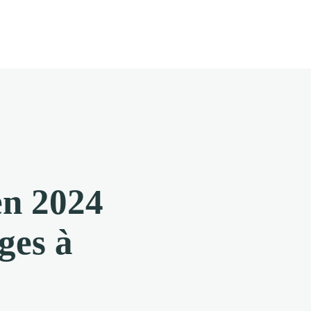
en 2024
èges à