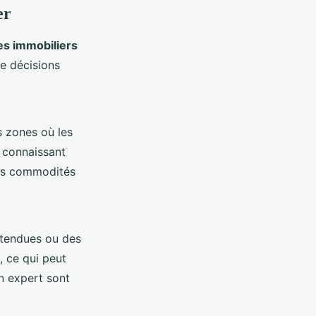
er
es immobiliers
e décisions
s zones où les
s connaissant
es commodités
ttendues ou des
, ce qui peut
un expert sont