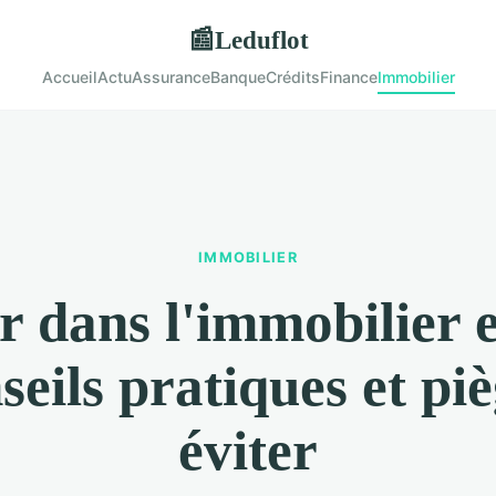
Leduflot
📰
Accueil
Actu
Assurance
Banque
Crédits
Finance
Immobilier
IMMOBILIER
ir dans l'immobilier 
seils pratiques et pi
éviter