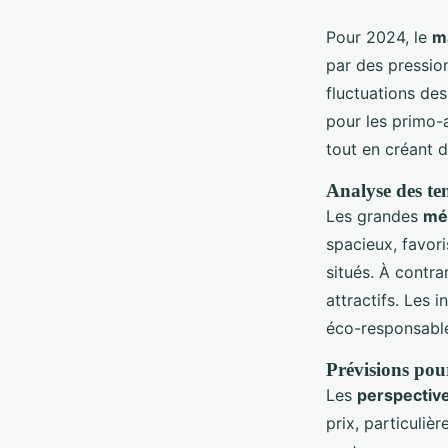
Pour 2024, le
m
par des pressio
fluctuations des
pour les primo-a
tout en créant 
Analyse des te
Les grandes
mé
spacieux, favor
situés. À contra
attractifs. Les 
éco-responsable
Prévisions pou
Les
perspectiv
prix, particuliè