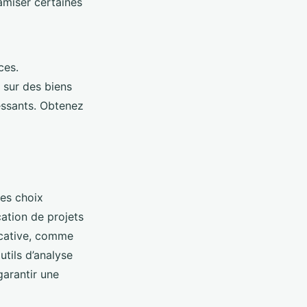
amiser certaines
ces.
e sur des biens
ssants. Obtenez
es choix
ication de projets
ocative, comme
tils d’analyse
garantir une