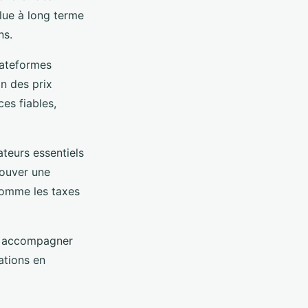
lue à long terme
ns.
plateformes
n des prix
es fiables,
ateurs essentiels
Trouver une
 comme les taxes
us accompagner
tions en