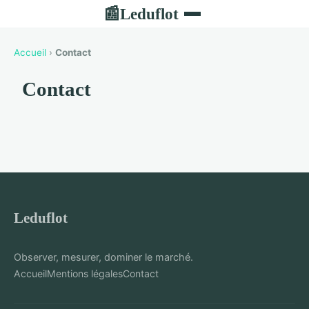
Leduflot
📰
Accueil
›
Contact
Contact
Leduflot
Observer, mesurer, dominer le marché.
Accueil
Mentions légales
Contact