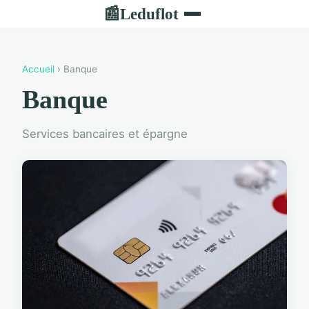
Leduflot
📰
Accueil
› Banque
Banque
Services bancaires et épargne