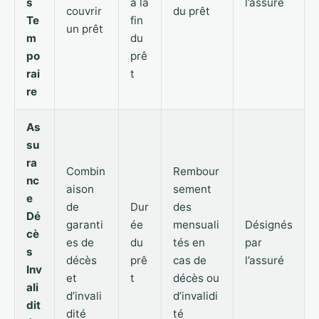
s
à la
l’assuré
couvrir
du prêt
Te
fin
un prêt
m
du
po
prê
rai
t
re
As
su
ra
Combin
Rembour
nc
aison
sement
e
de
Dur
des
Dé
garanti
ée
mensuali
Désignés
cè
es de
du
tés en
par
s
décès
prê
cas de
l’assuré
Inv
et
t
décès ou
ali
d’invali
d’invalidi
dit
dité
té