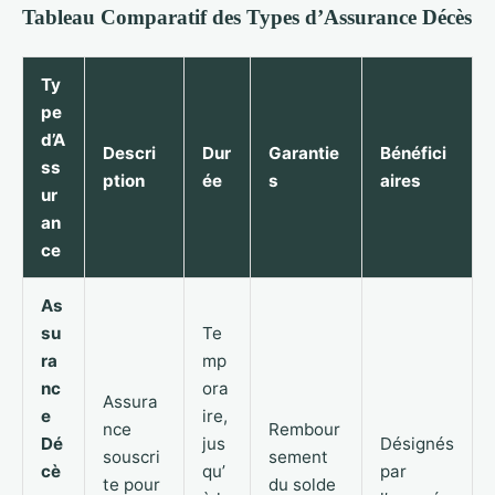
Tableau Comparatif des Types d’Assurance Décès
Ty
pe
d’A
Descri
Dur
Garantie
Bénéfici
ss
ption
ée
s
aires
ur
an
ce
As
su
Te
ra
mp
nc
ora
Assura
e
ire,
nce
Rembour
Dé
jus
Désignés
souscri
sement
cè
qu’
par
te pour
du solde