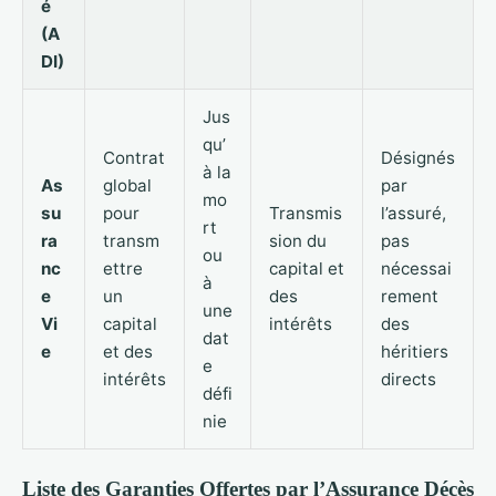
é
(A
DI)
Jus
qu’
Contrat
Désignés
à la
As
global
par
mo
su
pour
Transmis
l’assuré,
rt
ra
transm
sion du
pas
ou
nc
ettre
capital et
nécessai
à
e
un
des
rement
une
Vi
capital
intérêts
des
dat
e
et des
héritiers
e
intérêts
directs
défi
nie
Liste des Garanties Offertes par l’Assurance Décès