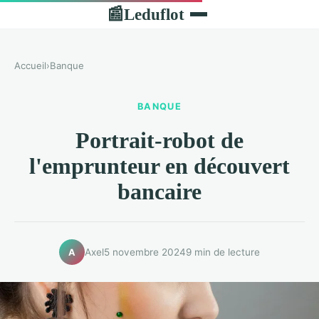
Leduflot
📰
Accueil
›
Banque
BANQUE
Portrait-robot de
l'emprunteur en découvert
bancaire
Axel
5 novembre 2024
9 min de lecture
A